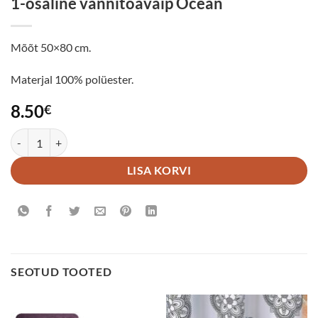
1-osaline vannitoavaip Ocean
Mõõt 50×80 cm.
Materjal 100% polüester.
8.50
€
1-osaline vannitoavaip Ocean kogus
LISA KORVI
SEOTUD TOOTED