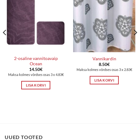
2-osaline vannitoavaip
Vannikardin
Ocean
8.50
€
14.50
€
Maksa kolmes võrdses osas 3 x 2.83€
Maksa kolmes võrdses osas 3 x 4.83€
LISA KORVI
LISA KORVI
UUED TOOTED