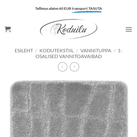
Skip
Tellimus alates 60 EUR
transport TASUTA
to
content
ESILEHT
/
KODUTEKSTIIL
/
VANNITUPPA
/
1-
OSALISED VANNITOAVAIBAD