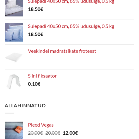
Sulepadi 40x50 cm, 85% udusulge, 0,5 kg
18.50
€
Sulepadi 40x50 cm, 85% udusulge, 0,5 kg
18.50
€
Veekindel madratsikate froteest
Siini fiksaator
0.10
€
ALLAHINNATUD
Pleed Vegas
Algne
Praegune
20.00
€
20.00
€
12.00
€
hind
hind