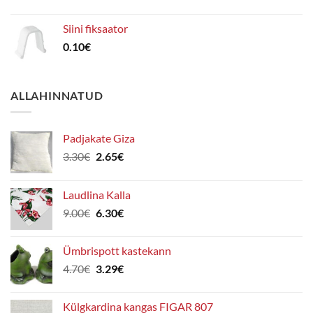
Siini fiksaator
0.10
€
ALLAHINNATUD
Padjakate Giza
Algne
Praegune
3.30
€
2.65
€
hind
hind
oli:
on:
Laudlina Kalla
3.30€.
2.65€.
Algne
Praegune
9.00
€
6.30
€
hind
hind
oli:
on:
Ümbrispott kastekann
9.00€.
6.30€.
Algne
Praegune
4.70
€
3.29
€
hind
hind
oli:
on:
Külgkardina kangas FIGAR 807
4.70€.
3.29€.