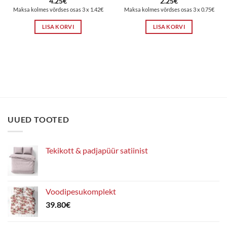
4.25
€
2.25
€
Maksa kolmes võrdses osas 3 x 1.42€
Maksa kolmes võrdses osas 3 x 0.75€
LISA KORVI
LISA KORVI
UUED TOOTED
Tekikott & padjapüür satiinist
Voodipesukomplekt
39.80
€