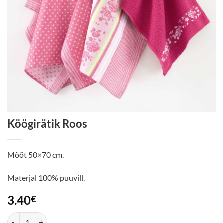
Köögirätik Roos
Mõõt 50×70 cm.
Materjal 100% puuvill.
3.40
€
Köögirätik Roos kogus