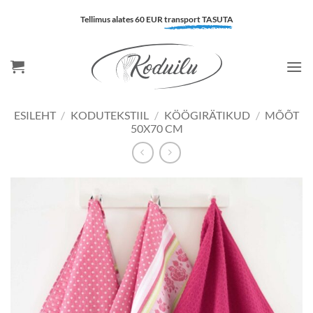
Skip
Tellimus alates 60 EUR
transport TASUTA
to
content
ESILEHT
/
KODUTEKSTIIL
/
KÖÖGIRÄTIKUD
/
MÕÕT
50X70 CM