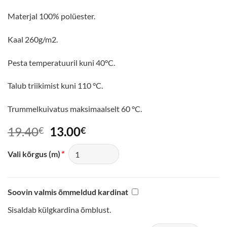
Materjal 100% polüester.
Kaal 260g/m2.
Pesta temperatuuril kuni 40
°C.
Talub triikimist kuni 110 °C.
Trummelkuivatus maksimaalselt 60 °C.
Algne
Praegune
19.40
13.00
€
€
hind
hind
oli:
on:
Vali kõrgus (m)
*
19.40€.
13.00€.
Soovin valmis õmmeldud kardinat
Sisaldab külgkardina õmblust.