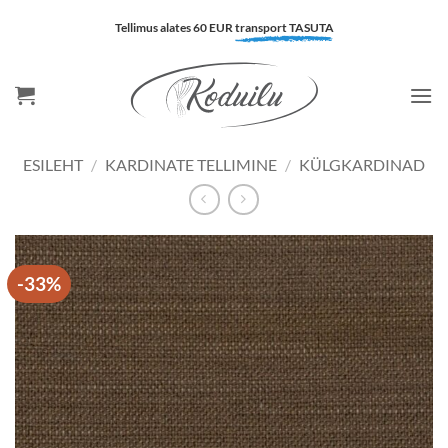
Skip
Tellimus alates 60 EUR
transport TASUTA
to
content
ESILEHT
/
KARDINATE TELLIMINE
/
KÜLGKARDINAD
-33%