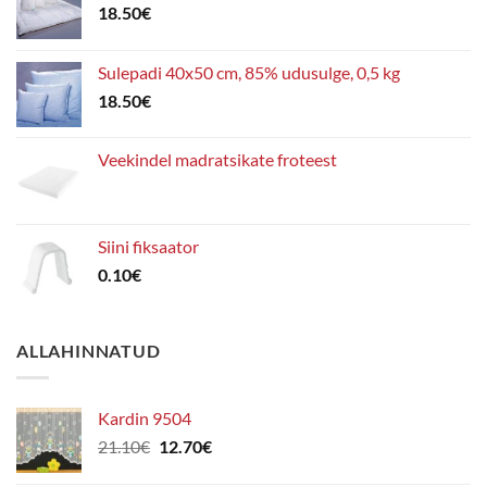
18.50
€
Sulepadi 40x50 cm, 85% udusulge, 0,5 kg
18.50
€
Veekindel madratsikate froteest
Siini fiksaator
0.10
€
ALLAHINNATUD
Kardin 9504
Algne
Praegune
21.10
€
12.70
€
hind
hind