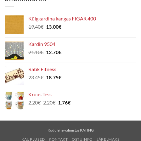
Külgkardina kangas FIGAR 400
Algne
Praegune
19.40
€
13.00
€
hind
hind
oli:
on:
Kardin 9504
19.40€.
13.00€.
Algne
Praegune
21.10
€
12.70
€
hind
hind
oli:
on:
Rätik Fitness
21.10€.
12.70€.
Algne
Praegune
23.45
€
18.75
€
hind
hind
oli:
on:
Kruus Tess
23.45€.
18.75€.
Algne
Praegune
2.20
€
2.20
€
1.76
€
hind
hind
oli:
on:
2.20€.
1.76€.
Kodulehe valmistas
KATING
KAUPLUSED
KONTAKT
OSTUINFO
JÄRELMAKS