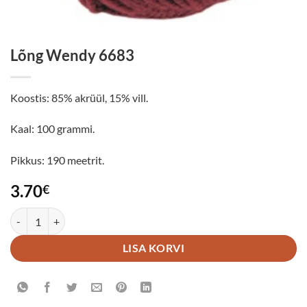
Lõng Wendy 6683
Koostis: 85% akrüül, 15% vill.
Kaal: 100 grammi.
Pikkus: 190 meetrit.
3.70
€
Lõng Wendy 6683 kogus
LISA KORVI