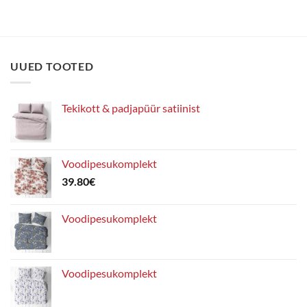
UUED TOOTED
Tekikott & padjapüür satiinist
Voodipesukomplekt
39.80
€
Voodipesukomplekt
Voodipesukomplekt