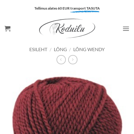
Skip
Tellimus alates 60 EUR
transport TASUTA
to
content
ESILEHT
/
LÕNG
/
LÕNG WENDY