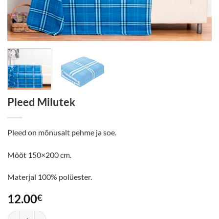
Pleed Milutek
Pleed on mõnusalt pehme ja soe.
Mõõt 150×200 cm.
Materjal 100% polüester.
12.00
€
Pleed Milutek kogus