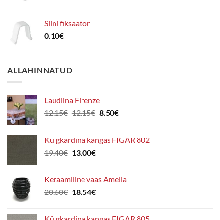
Siini fiksaator
0.10
€
ALLAHINNATUD
Laudlina Firenze
Algne
Praegune
12.15
€
12.15
€
8.50
€
hind
hind
oli:
on:
Külgkardina kangas FIGAR 802
12.15€.
8.50€.
Algne
Praegune
19.40
€
13.00
€
hind
hind
oli:
on:
Keraamiline vaas Amelia
19.40€.
13.00€.
Algne
Praegune
20.60
€
18.54
€
hind
hind
oli:
on:
Külgkardina kangas FIGAR 805