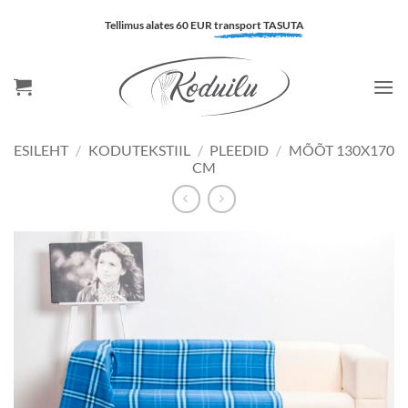
Skip
Tellimus alates 60 EUR
transport TASUTA
to
content
ESILEHT
/
KODUTEKSTIIL
/
PLEEDID
/
MÕÕT 130X170
CM