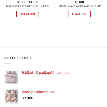
Algne
Praegune
18.00
€
14.50
€
18.00
€
hind
hind
Maksa kolmes võrdses osas 3 x 4.83€
Maksa kolmes võrdses osas 3 x 6.00€
oli:
on:
18.00€.
14.50€.
LISA KORVI
LISA KORVI
UUED TOOTED
Tekikott & padjapüür satiinist
Voodipesukomplekt
39.80
€