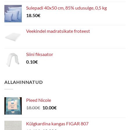
Sulepadi 40x50 cm, 85% udusulge, 0,5 kg
18.50
€
Veekindel madratsikate froteest
Siini fiksaator
0.10
€
ALLAHINNATUD
Pleed Nicole
Algne
Praegune
18.00
€
10.00
€
hind
hind
oli:
on:
Külgkardina kangas FIGAR 807
18.00€.
10.00€.