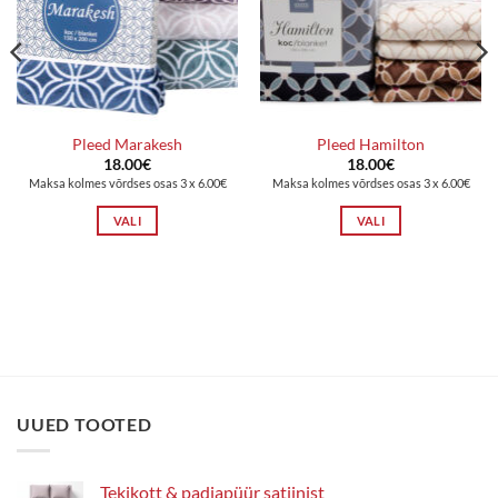
Pleed Marakesh
Pleed Hamilton
18.00
€
18.00
€
Maksa kolmes võrdses osas 3 x 6.00€
Maksa kolmes võrdses osas 3 x 6.00€
VALI
VALI
Sellel
Sellel
tootel
tootel
on
on
mitu
mitu
varianti.
varianti.
Valikuid
Valikuid
saab
saab
teha
teha
UUED TOOTED
tootelehel.
tootelehel.
Tekikott & padjapüür satiinist