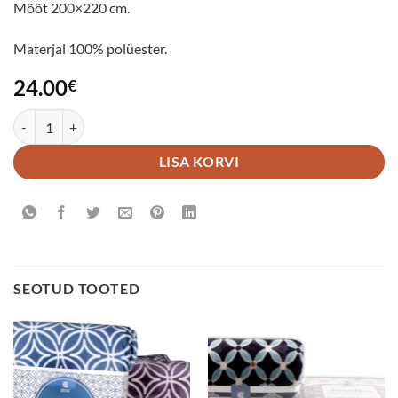
Mõõt 200×220 cm.
Materjal 100% polüester.
24.00
€
Pleed Neon kogus
LISA KORVI
SEOTUD TOOTED