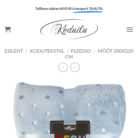
Skip
Tellimus alates 60 EUR
transport TASUTA
to
content
ESILEHT
/
KODUTEKSTIIL
/
PLEEDID
/
MÕÕT 200X220
CM