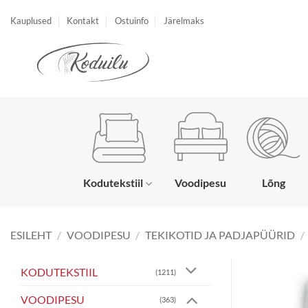
Skip
Kauplused
Kontakt
Ostuinfo
Järelmaks
to
content
Kodutekstiil
Voodipesu
Lõng
ESILEHT
/
VOODIPESU
/
TEKIKOTID JA PADJAPÜÜRID
/
KODUTEKSTIIL
(1211)
VOODIPESU
(363)