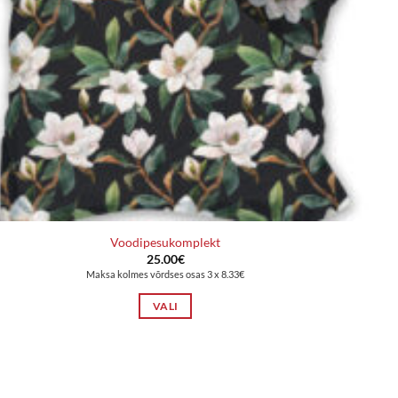
Voodipesukomplekt
25.00
€
Maksa kolmes võrdses osas 3 x 8.33€
VALI
Sellel
tootel
on
mitu