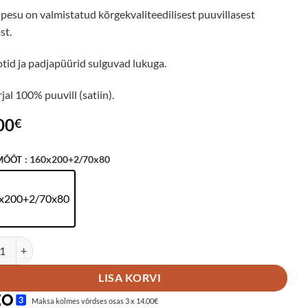
pesu on valmistatud kõrgekvaliteedilisest puuvillasest
st.
otid ja padjapüürid sulguvad lukuga.
al 100% puuvill (satiin).
00
€
: 160x200+2/70x80
 MÕÕT
x200+2/70x80
esukomplekt satiinist kogus
LISA KORVI
Maksa kolmes võrdses osas 3 x 14.00€