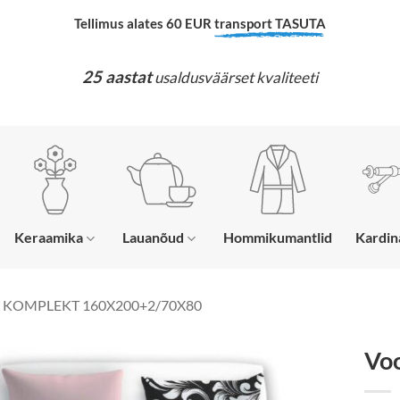
Tellimus alates 60 EUR
transport TASUTA
25 aastat
usaldusväärset kvaliteeti
Keraamika
Lauanõud
Hommikumantlid
Kardi
KOMPLEKT 160X200+2/70X80
Voo