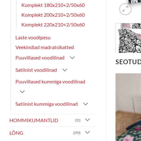
Komplekt 180x210+2/50x60
Komplekt 200x210+2/50x60
Komplekt 220x210+2/50x60
Laste voodipesu
Veekindlad madratsikatted
Puuvillased voodilinad
SEOTU
Satiinist voodilinad
Puuvillased kummiga voodilinad
Satiinist kummiga voodilinad
HOMMIKUMANTLID
(31)
LÕNG
(293)