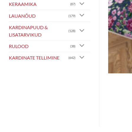
KERAAMIKA
(87)
LAUANÕUD
(179)
KARDINAPUUD &
(128)
LISATARVIKUD
RULOOD
(38)
KARDINATE TELLIMINE
(642)
Voodipesukomplekt
27.00
€
Maksa kolmes võrdses osas 3 x 9.00€
VALI
Sellel
tootel
on
mitu