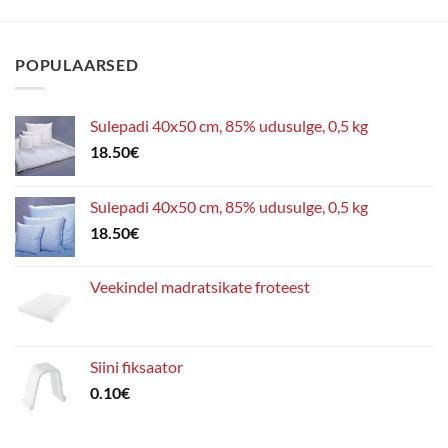
Valikuid
saab
POPULAARSED
teha
tootelehel.
Sulepadi 40x50 cm, 85% udusulge, 0,5 kg
18.50
€
Sulepadi 40x50 cm, 85% udusulge, 0,5 kg
18.50
€
Veekindel madratsikate froteest
Siini fiksaator
0.10
€