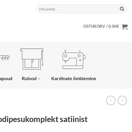
Otsi:
OSTUKORV /
0.00
€
napuud
Rulood
Kardinate õmblemine
dipesukomplekt satiinist