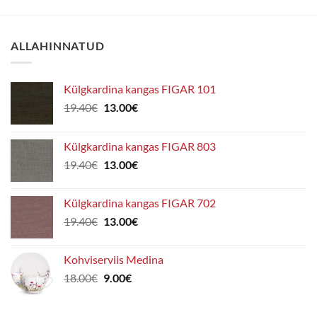
varianti.
Valikuid
saab
ALLAHINNATUD
teha
tootelehel.
Külgkardina kangas FIGAR 101
Algne
Praegune
19.40
€
13.00
€
hind
hind
oli:
on:
Külgkardina kangas FIGAR 803
19.40€.
13.00€.
Algne
Praegune
19.40
€
13.00
€
hind
hind
oli:
on:
Külgkardina kangas FIGAR 702
19.40€.
13.00€.
Algne
Praegune
19.40
€
13.00
€
hind
hind
oli:
on:
Kohviserviis Medina
19.40€.
13.00€.
Algne
Praegune
18.00
€
9.00
€
hind
hind
oli:
on: