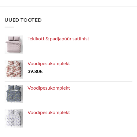
varianti.
Valikuid
saab
UUED TOOTED
teha
tootelehel.
Tekikott & padjapüür satiinist
Voodipesukomplekt
39.80
€
Voodipesukomplekt
Voodipesukomplekt