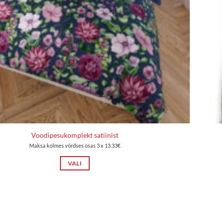
Voodipesukomplekt satiinist
Maksa kolmes võrdses osas 3 x 13.33€
VALI
Sellel
tootel
on
mitu
varianti.