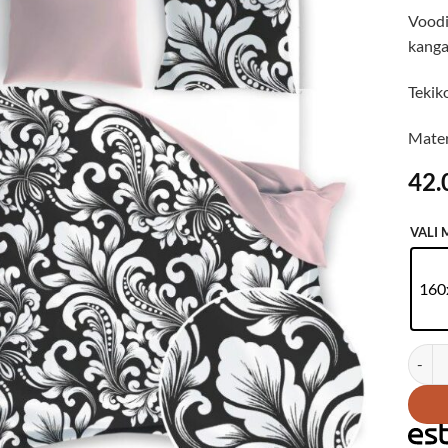
Voodi
kanga
Tekik
Materj
42.
VALI
160
Voodip