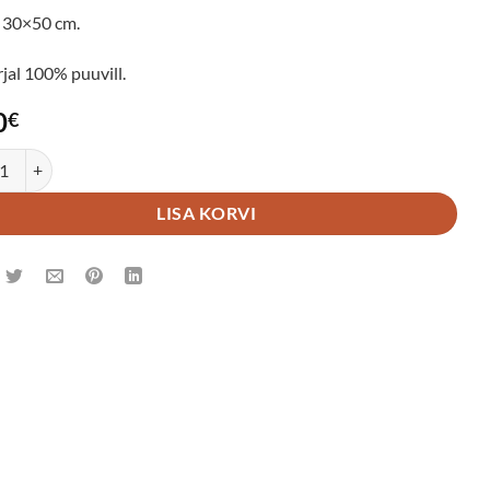
30×50 cm.
jal 100% puuvill.
0
€
rätik Muchomorki kogus
LISA KORVI