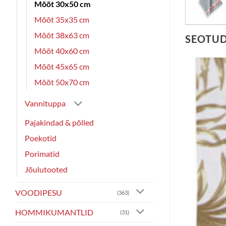
Mõõt 30x50 cm
Mõõt 35x35 cm
Mõõt 38x63 cm
SEOTU
Mõõt 40x60 cm
Mõõt 45x65 cm
Mõõt 50x70 cm
Vannituppa
Pajakindad & põlled
Poekotid
Porimatid
Jõulutooted
VOODIPESU
(363)
HOMMIKUMANTLID
(31)