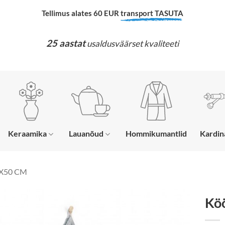
Tellimus alates 60 EUR
transport TASUTA
25 aastat
usaldusväärset kvaliteeti
Keraamika
Lauanõud
Hommikumantlid
Kardi
X50 CM
Kö