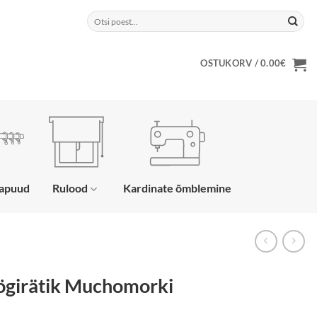
Otsi:
OSTUKORV /
0.00
€
napuud
Rulood
Kardinate õmblemine
ögirätik Muchomorki