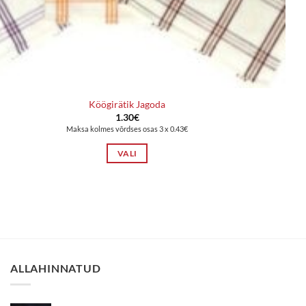
Köögirätik Jagoda
1.30
€
Maksa kolmes võrdses osas 3 x 0.43€
VALI
Sellel
tootel
on
mitu
varianti.
Valikuid
saab
ALLAHINNATUD
teha
tootelehel.