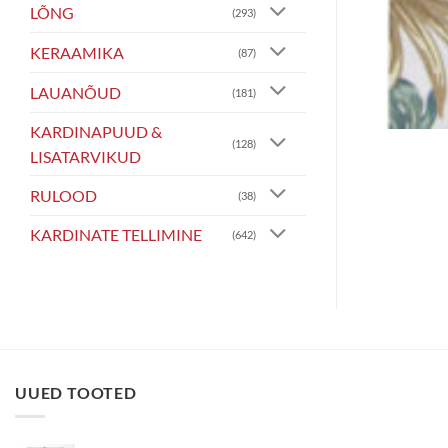
LÕNG
(293)
KERAAMIKA
(87)
LAUANÕUD
(181)
KARDINAPUUD &
(128)
Köögirätik Marakesh
LISATARVIKUD
2.25
€
Maksa kolmes võrdses osas 3 x 0.75€
RULOOD
(38)
LISA KORVI
KARDINATE TELLIMINE
(642)
UUED TOOTED