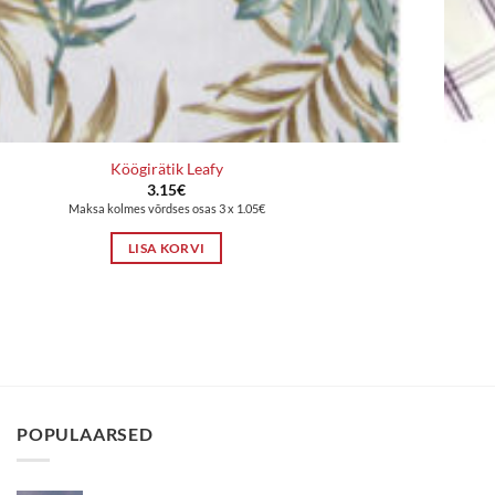
Köögirätik Leafy
3.15
€
Maksa kolmes võrdses osas 3 x 1.05€
LISA KORVI
POPULAARSED