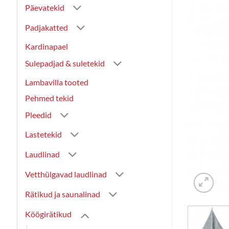
Päevatekid
Padjakatted
Kardinapael
Sulepadjad & suletekid
Lambavilla tooted
Pehmed tekid
Pleedid
Lastetekid
Laudlinad
Vetthülgavad laudlinad
Rätikud ja saunalinad
Köögirätikud