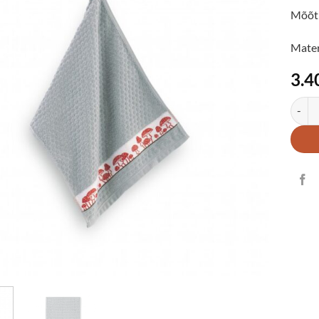
Mõõt 
Mater
3.4
Köögi