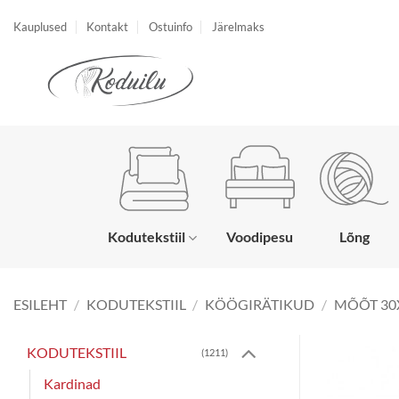
Skip
Kauplused
Kontakt
Ostuinfo
Järelmaks
to
content
Kodutekstiil
Voodipesu
Lõng
ESILEHT
/
KODUTEKSTIIL
/
KÖÖGIRÄTIKUD
/
MÕÕT 30
KODUTEKSTIIL
(1211)
Kardinad